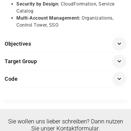
Security by Design:
CloudFormation, Service
Catalog
Multi-Account Management:
Organizations,
Control Tower, SSO
Objectives
Verständnis von IT-Sicherheitspraktiken und
Target Group
Infrastrukturkonzepten
Grundlagenwissen in Cloud Computing
Sicherheitsingenieure und -architekten
Code
Besuch der Kurse AWS Security Essentials (SEC-
Fachkräfte im Bereich Informationssicherheit
ESS) und Architecting on AWS (AWSA) empfohlen
AWSEC
Sie wollen uns lieber schreiben? Dann nutzen
Sie unser Kontaktformular.