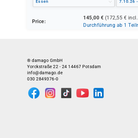
Essen
7.10.26 
145,00
€
(
172,55
€ incl
Price:
Durchführung ab 1 Tei
® damago GmbH
Yorckstraße 22 - 24 14467 Potsdam
info@damago.de
030 2849376-0