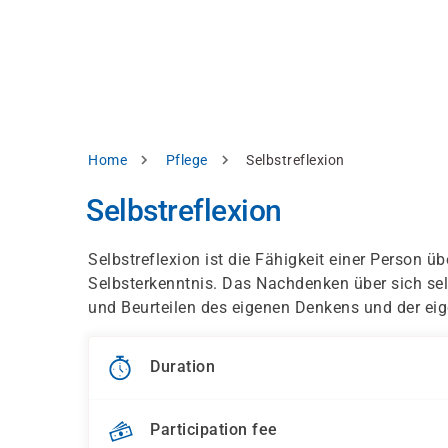
Skip
e
to
bsite
main
d
content
splay
levant
ntent.
Breadcrumb
Home
Pflege
Selbstreflexion
Accept
all
Selbstreflexion
Settings
Selbstreflexion ist die Fähigkeit einer Person ü
Reject
Selbsterkenntnis. Das Nachdenken über sich selb
und Beurteilen des eigenen Denkens und der ei
int
Privacy
notice
Duration
Participation fee