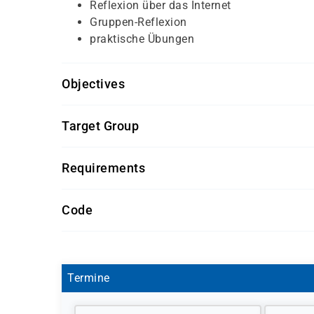
Reflexion über das Internet
Gruppen-Reflexion
praktische Übungen
Objectives
Für diesen Kurs sollten die Kursteilnehmer folg
Target Group
keine
Dieser Kurs richtet sich an Pflege- und Betreuun
Requirements
Pflegeeinrichtungen, pflegende Angehörige und e
Getränke und Snacks sind im Seminarpreis enth
Code
P 3700
Termine