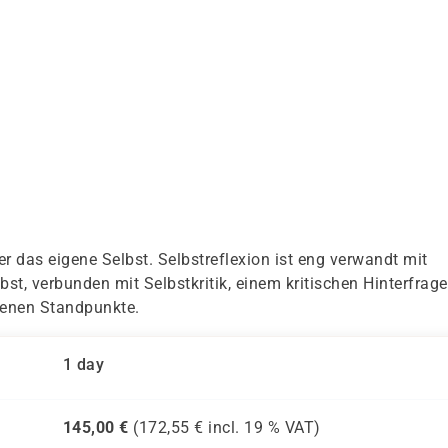
ber das eigene Selbst. Selbstreflexion ist eng verwandt mit
st, verbunden mit Selbstkritik, einem kritischen Hinterfrag
genen Standpunkte.
1 day
145,00
€
(
172,55
€ incl.
19 %
VAT)