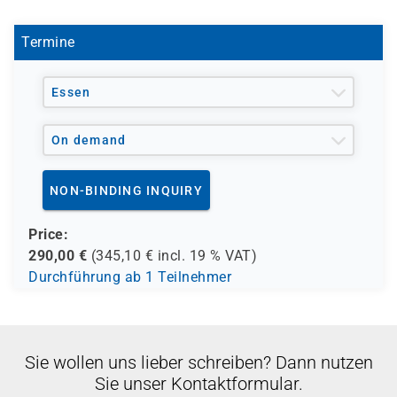
- verschiedene Berufsgenossenschaften
- regionale Einrichtungen
Termine
und andere Träger möglich
Essen
On demand
NON-BINDING INQUIRY
Price:
290,00
€
(
345,10
€ incl.
19 %
VAT)
Durchführung ab 1 Teilnehmer
Sie wollen uns lieber schreiben? Dann nutzen
Sie unser Kontaktformular.