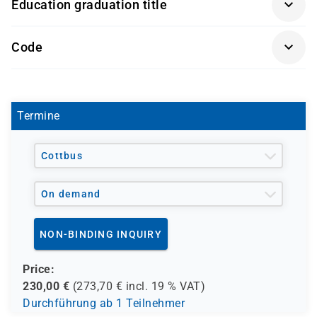
Education graduation title
Empfohlene Teilnahme an einem C1-
Studienbewerberinnen und -bewerber, die ein
Hochschulvorbereitungskurs oder gleichwertige
telc-Zertifikat Deutsch C1 Hochschule
deutsches Hochschulstudium beginnen möchten
Sprachkenntnisse
Code
Studierende, die ihre sprachliche Studierfähigkeit
offiziell nachweisen müssen
SP0160
Akademikerinnen und Akademiker, die ein C1-
Zertifikat für berufliche Zwecke benötigen
Termine
Fachkräfte, die ihre Deutschkenntnisse auf
universitärem Niveau dokumentieren wollen
Cottbus
On demand
NON-BINDING INQUIRY
Price:
230,00
€
(
273,70
€ incl.
19 %
VAT)
Durchführung ab 1 Teilnehmer