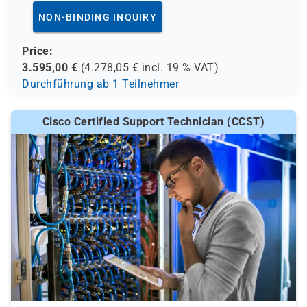
NON-BINDING INQUIRY
Price:
3.595,00
€
(
4.278,05
€ incl.
19 %
VAT)
Durchführung ab 1 Teilnehmer
Cisco Certified Support Technician (CCST)