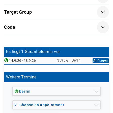
Allgemeine Computerkenntnisse und Erfahrung
Target Group
mit Internetbrowsern
Grundlegende Kenntnisse der Cisco IOS®
Netzwerkadministratoren und Systemtechniker
Code
Befehlszeile
Netzwerk-Ingenieure
UCCF
IT-Fachleute, die sich auf die CCNP Collaboration
vorbereiten
Es liegt 1 Garantietermin vor
3595 €
Berlin
14.9.26 - 18.9.26
Anfragen
Weitere Termine
Berlin
2. Choose an appointment