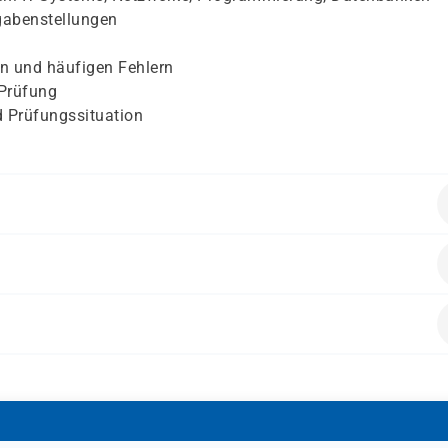
gabenstellungen
n und häufigen Fehlern
 Prüfung
 Prüfungssituation
ker-Ausbildung und grundlegendes Wissen aus den bisherig
ich intensiv auf die bevorstehende Zwischenprüfung vorbere