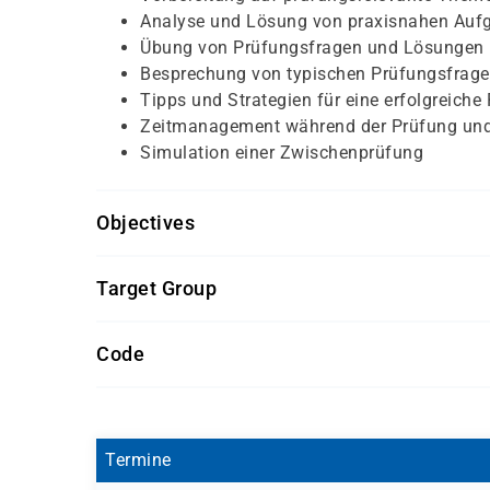
Analyse und Lösung von praxisnahen Auf
Übung von Prüfungsfragen und Lösungen
Besprechung von typischen Prüfungsfrage
Tipps und Strategien für eine erfolgreiche
Zeitmanagement während der Prüfung und
Simulation einer Zwischenprüfung
Objectives
Abgeschlossene erste Hälfte der Fachinformati
Target Group
Lernmodulen.
Auszubildende im Bereich Fachinformatik, die s
Code
möchten.
AZUBI020
Termine