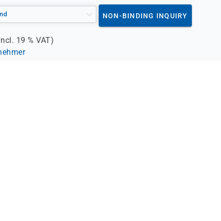
nd
NON-BINDING INQUIRY
incl.
19 %
VAT)
lnehmer