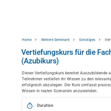
Skip
e
to
bsite
main
d
content
splay
levant
ntent.
Breadcrumb
Home
Weitere Seminare
Sonstiges
Ver
Accept
all
Vertiefungskurs für die Fa
Settings
(Azubikurs)
Reject
Dieser Vertiefungskurs bereitet Auszubildende 
Teilnehmer vertiefen ihr Wissen zu den relevan
int
Privacy
erfolgreich abzulegen. Der Kurs umfasst praxiso
notice
Wissen in realen Szenarien anzuwenden.
Duration