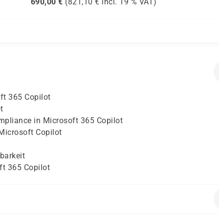
690,00
€
(
821,10
€ incl.
19 %
VAT)
ft 365 Copilot
t
pliance in Microsoft 365 Copilot
Microsoft Copilot
barkeit
ft 365 Copilot
 administrativen Aufgaben wird empfohlen.