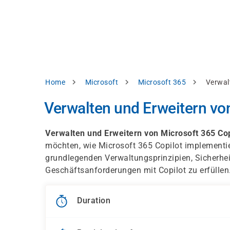
Skip
e
to
bsite
main
d
content
splay
levant
ntent.
Breadcrumb
Home
Microsoft
Microsoft 365
Verwal
Accept
all
Verwalten und Erweitern vo
Settings
Verwalten und Erweitern von Microsoft 365 Cop
Reject
möchten, wie Microsoft 365 Copilot implementier
grundlegenden Verwaltungsprinzipien, Sicherhei
Geschäftsanforderungen mit Copilot zu erfüllen
int
Privacy
notice
Duration