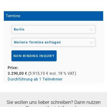
V 1511
- den Berufsförderungsdienst der Bundeswehr (BFD)
- verschiedene Berufsgenossenschaften
- regionale Einrichtungen
Termine
und andere Träger möglich
Berlin
Weitere Termine anfragen
NON-BINDING INQUIRY
Price:
3.290,00
€
(
3.915,10
€ incl.
19 %
VAT)
Durchführung ab 1 Teilnehmer
Sie wollen uns lieber schreiben? Dann nutzen