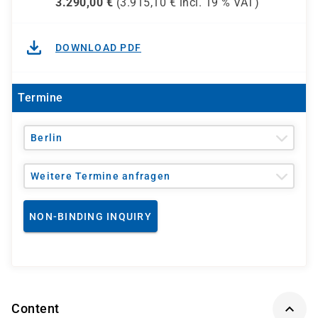
3.290,00
€
(
3.915,10
€ incl.
19 %
VAT)
DOWNLOAD PDF
Termine
Berlin
Weitere Termine anfragen
NON-BINDING INQUIRY
Content