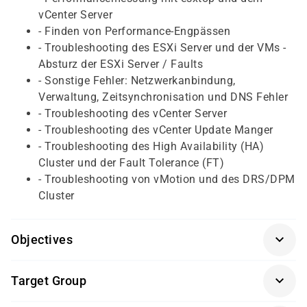
vCenter Server
- Finden von Performance-Engpässen
- Troubleshooting des ESXi Server und der VMs -
Absturz der ESXi Server / Faults
- Sonstige Fehler: Netzwerkanbindung,
Verwaltung, Zeitsynchronisation und DNS Fehler
- Troubleshooting des vCenter Server
- Troubleshooting des vCenter Update Manger
- Troubleshooting des High Availability (HA)
Cluster und der Fault Tolerance (FT)
- Troubleshooting von vMotion und des DRS/DPM
Cluster
Objectives
Für diesen Kurs sollten die Kursteilnehmer/-innen
Target Group
folgende Vorkenntnisse mitbringen:
Dieser Kurs richtet sich an Administratoren/-innen,