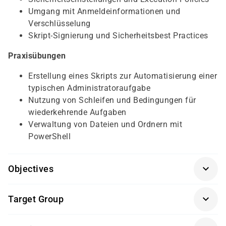
Umgang mit Anmeldeinformationen und
Verschlüsselung
Skript-Signierung und Sicherheitsbest Practices
Praxisübungen
Erstellung eines Skripts zur Automatisierung einer
typischen Administratoraufgabe
Nutzung von Schleifen und Bedingungen für
wiederkehrende Aufgaben
Verwaltung von Dateien und Ordnern mit
PowerShell
Objectives
Für diesen Kurs sollten die Kursteilnehmer folgende
Target Group
Vorkenntnisse mitbringen:
Grundkenntnisse in Windows-Betriebssystemen
IT-Administratoren und Support-Mitarbeiter