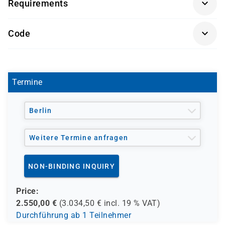
Requirements
Keine Vorkenntnisse in PowerShell erforderlich
Entwickler, die Skripte zur Automatisierung
Getränke und Snacks sind im Seminarpreis enthalten.
erstellen möchten
Code
Personen, die mit der Verwaltung von Windows-
Systemen betraut sind
D0133
Termine
Berlin
Weitere Termine anfragen
NON-BINDING INQUIRY
Price:
2.550,00
€
(
3.034,50
€ incl.
19 %
VAT)
Durchführung ab 1 Teilnehmer