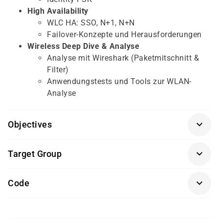
High Availability
WLC HA: SSO, N+1, N+N
Failover-Konzepte und Herausforderungen
Wireless Deep Dive & Analyse
Analyse mit Wireshark (Paketmitschnitt &
Filter)
Anwendungstests und Tools zur WLAN-
Analyse
Objectives
Wireless Fundamentals 1
Target Group
Grundkenntnisse in Netzwerkprotokollen und
WLAN von Vorteil
IT-Mitarbeiter und Netzwerker
Code
Techniker und Elektrotechniker
WFUN2
Systemadministratoren mit WLAN-Bezug