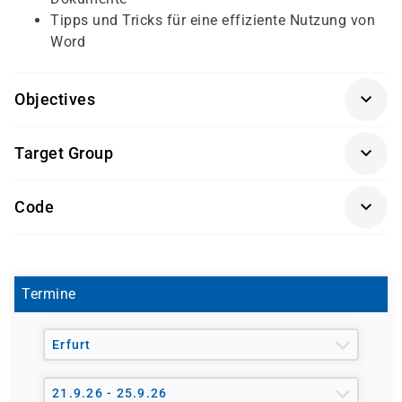
Tipps und Tricks für eine effiziente Nutzung von
Word
Objectives
Keine speziellen Vorkenntnisse erforderlich.
Target Group
Grundlegende PC-Kenntnisse sind von Vorteil.
Auszubildende im Bereich Bürokommunikation,
Code
Verwaltung, und alle, die ihre Fähigkeiten in Microsoft
Word verbessern möchten.
AZUBI022
Termine
Erfurt
21.9.26 - 25.9.26