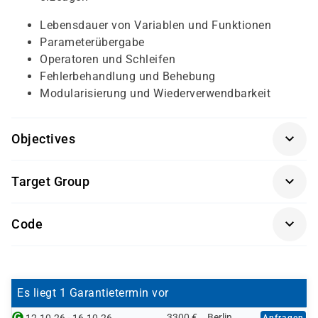
Lebensdauer von Variablen und Funktionen
Parameterübergabe
Operatoren und Schleifen
Fehlerbehandlung und Behebung
Modularisierung und Wiederverwendbarkeit
Objectives
Keine
Target Group
Dieses Seminar richtet sich an Service-Techniker und
Code
Administratoren aus dem Microsoft-Umfeld.
WPSGB
Es liegt 1 Garantietermin vor
3300 €
Berlin
Anfragen