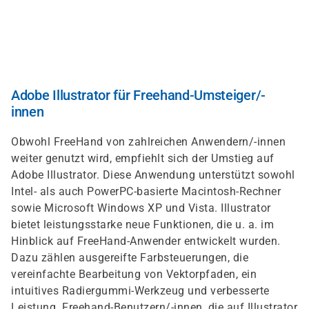
Skip
to
main
content
Adobe Illustrator für Freehand-Umsteiger/-
innen
Obwohl FreeHand von zahlreichen Anwendern/-innen
weiter genutzt wird, empfiehlt sich der Umstieg auf
Adobe Illustrator. Diese Anwendung unterstützt sowohl
Intel- als auch PowerPC-basierte Macintosh-Rechner
sowie Microsoft Windows XP und Vista. Illustrator
bietet leistungsstarke neue Funktionen, die u. a. im
Hinblick auf FreeHand-Anwender entwickelt wurden.
Dazu zählen ausgereifte Farbsteuerungen, die
vereinfachte Bearbeitung von Vektorpfaden, ein
intuitives Radiergummi-Werkzeug und verbesserte
Leistung. Freehand-Benutzern/-innen, die auf Illustrator