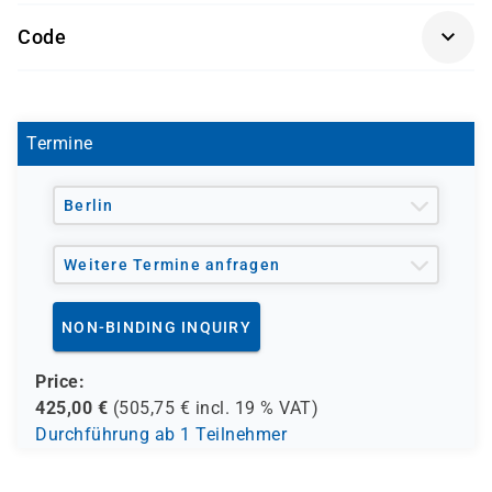
Förderung durch
Code
- den Europäischen Sozialfond ESF
D 8014
- den Berufsförderungsdienst der Bundeswehr (BFD)
- verschiedene Berufsgenossenschaften
- regionale Einrichtungen
Termine
und andere Träger möglich
Berlin
Weitere Termine anfragen
NON-BINDING INQUIRY
Price:
425,00
€
(
505,75
€ incl.
19 %
VAT)
Durchführung ab 1 Teilnehmer