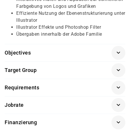
Farbgebung von Logos und Grafiken
Effiziente Nutzung der Ebenenstrukturierung unter
Illustrator
Illustrator Effekte und Photoshop Filter
Übergaben innerhalb der Adobe Familie
Objectives
Für diesen Kurs sollten die Kursteilnehmer/-innen
Target Group
folgende Vorkenntnisse mitbringen:
Der Kurs richtet sich an Zeichner/-innen, Kartografen/-
fundierte FreeHand-Kenntnisse
Requirements
innen, Webdesigner/-innen, Grafik- und
Kommunikationsdesigner/-innen, die von Freehand auf
Getränke und Snacks sind im Seminarpreis enthalten.
Illustrator umsteigen möchten.
Jobrate
100%
Finanzierung