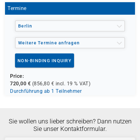
- verschiedene Berufsgenossenschaften
- regionale Einrichtungen
Termine
und andere Träger möglich
Berlin
Weitere Termine anfragen
NON-BINDING INQUIRY
Price:
720,00
€
(
856,80
€ incl.
19 %
VAT)
Durchführung ab 1 Teilnehmer
Sie wollen uns lieber schreiben? Dann nutzen
Sie unser Kontaktformular.