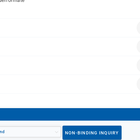
uerformate
ende Vorkenntnisse mitbringen:
und -produktion
sse an Videobearbeitung und -produktion haben.
alten.
nd
NON-BINDING INQUIRY