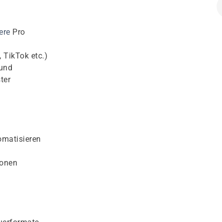
ere
Pro
 TikTok etc.)
ound
ter
omatisieren
ionen