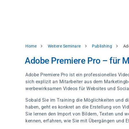
Skip
e
to
bsite
main
d
content
splay
levant
ntent.
Breadcrumb
Home
Weitere Seminare
Publishing
Ad
Accept
all
Adobe Premiere Pro – für 
Settings
Adobe Premiere Pro ist ein professionelles Vi
Reject
sich explizit an Mitarbeiter aus dem Marketingbe
werbewirksamen Videos für Websites und Socia
int
Privacy
Sobald Sie im Training die Möglichkeiten und d
notice
haben, geht es konkret an die Erstellung von Vi
Sie lernen den Import von Bildern, Texten und w
kennen, erfahren, wie Sie mit Übergängen und E