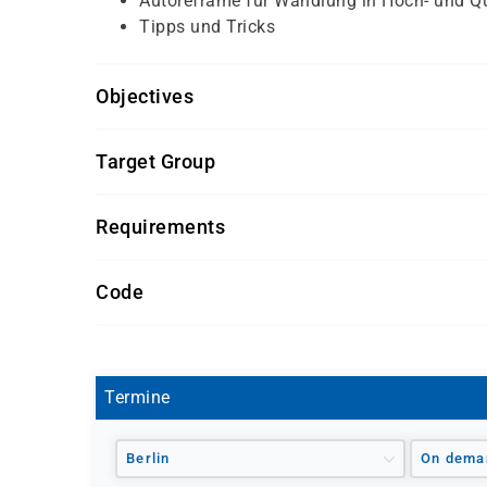
Autoreframe für Wandlung in Hoch- und Q
Tipps und Tricks
Objectives
Für diesen Kurs sollten die Kursteilnehmer folg
Target Group
Grundkenntnisse in der Videobearbeitung 
Dieser Kurs richtet sich an
Personen, die Intere
Requirements
Getränke und Snacks sind im Seminarpreis enth
Code
D 8100
Termine
Berlin
On dema