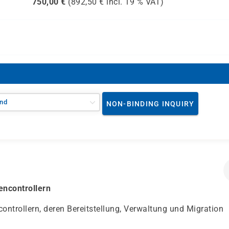
750,00
€
(
892,50
€ incl.
19 %
VAT)
nd
NON-BINDING INQUIRY
encontrollern
ntrollern, deren Bereitstellung, Verwaltung und Migration