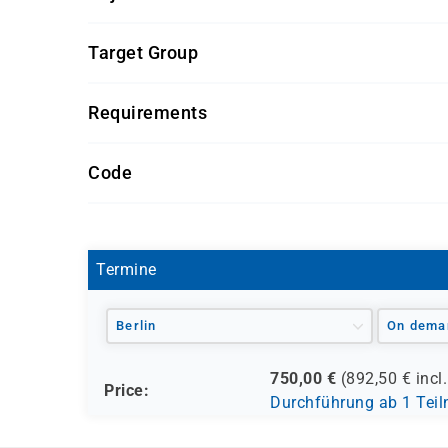
Teilnehmende sollten über Kenntnisse und Erfa
Target Group
Arbeit mit Windows Server
Grundlegende Netzwerktechnologien
IT-Administratoren, die Active Directory 
Requirements
Systemadministratoren, die ihre Kenntniss
Getränke und Snacks sind im Seminarpreis enth
Technische Fachkräfte, die sich auf die AP
Code
AZ-1008
Termine
Berlin
On dema
750,00
€
(
892,50
€ incl
Price:
Durchführung ab 1 Tei