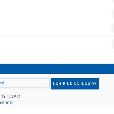
hrungen in folgenden Bereichen verfügen:
Domain Services verwalten möchten
e in AD DS vertiefen wollen
alten.
L-1008-Zertifizierung vorbereiten
nd
NON-BINDING INQUIRY
.
19 %
VAT)
lnehmer