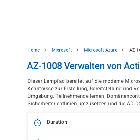
Skip
e
to
bsite
main
d
content
splay
levant
ntent.
Breadcrumb
Home
Microsoft
Microsoft Azure
AZ-1
Accept
all
AZ-1008 Verwalten von Acti
Settings
Dieser Lernpfad bereitet auf die moderne Micro
Reject
Kenntnisse zur Erstellung, Bereitstellung und V
Umgebung. Teilnehmende lernen, Domänencontroll
Sicherheitsrichtlinien umzusetzen und die AD DS-
int
Privacy
notice
Duration