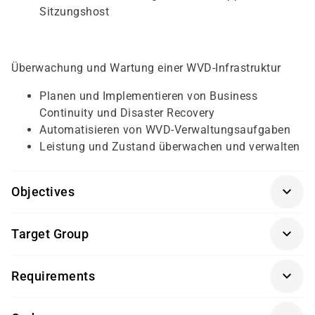
Sitzungshost
Überwachung und Wartung einer WVD-Infrastruktur
Planen und Implementieren von Business
Continuity und Disaster Recovery
Automatisieren von WVD-Verwaltungsaufgaben
Leistung und Zustand überwachen und verwalten
Objectives
Für diesen Kurs sollten die Kursteilnehmer/-innen
Target Group
folgende Vorkenntnisse mitbringen:
Dieser Kurs richtet sich an Desktopadministratoren/-
Erfahrungen in Azure-Administration
Requirements
innen und Azure-Administratoren/-innen, die sich auf
die Zertifizierung "Windows Virtual Destop Specialty"
Getränke und Snacks sind im Seminarpreis enthalten.
vorbereiten möchten.