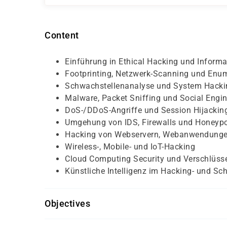
Content
Einführung in Ethical Hacking und Informa
Footprinting, Netzwerk-Scanning und Enu
Schwachstellenanalyse und System Hacki
Malware, Packet Sniffing und Social Engin
DoS-/DDoS-Angriffe und Session Hijackin
Umgehung von IDS, Firewalls und Honeyp
Hacking von Webservern, Webanwendungen
Wireless-, Mobile- und IoT-Hacking
Cloud Computing Security und Verschlüss
Künstliche Intelligenz im Hacking- und Sc
Objectives
Teilnahme an einem offiziellen EC-Council-Trai