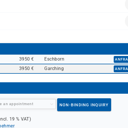
erbung zur Prüfungszulassung.
lysten, SOC-Analysten, Penetrationstester, Sicherheitsingeni
wie alle, die sich mit Schwachstellenmanagement, Incident
3950 €
Eschborn
ANFR
3950 €
Garching
ANFR
e an appointment
NON-BINDING INQUIRY
incl.
19 %
VAT)
lnehmer