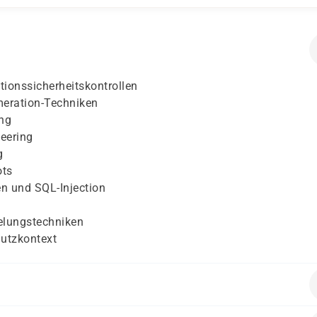
tionssicherheitskontrollen
meration-Techniken
ng
eering
g
ots
 und SQL-Injection
elungstechniken
hutzkontext
ning
oder
mindestens zwei Jahre Berufserfahrung in der