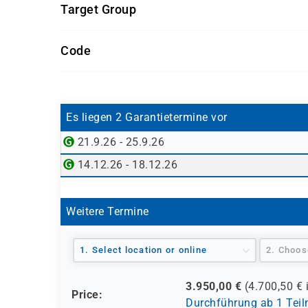
Target Group
Informationssicherheit mit entsprechender Bew
IT-Sicherheitsverantwortliche, Cybersecurity-Ana
Code
Datenschutz- und KI-Sicherheitsspezialisten so
Response und ethischem Hacking befassen.
ECCEH
Es liegen 2 Garantietermine vor
21.9.26 - 25.9.26
14.12.26 - 18.12.26
Weitere Termine
1. Select location or online
2. Choos
3.950,00
€
(
4.700,50
€ 
Price:
Durchführung ab 1 Tei