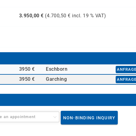
3.950,00
€
(
4.700,50
€ incl.
19 %
VAT)
3950 €
Eschborn
ANFRAG
3950 €
Garching
ANFRAG
e an appointment
NON-BINDING INQUIRY