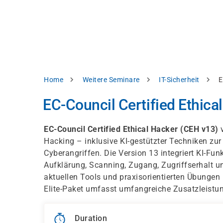
Skip
e
to
bsite
main
d
content
splay
levant
ntent.
Breadcrumb
Home
Weitere Seminare
IT-Sicherheit
E
Accept
all
EC-Council Certified Ethica
Settings
EC-Council Certified Ethical Hacker (CEH v13)
v
Reject
Hacking – inklusive KI-gestützter Techniken z
Cyberangriffen. Die Version 13 integriert KI-Fu
Aufklärung, Scanning, Zugang, Zugriffserhalt 
int
Privacy
aktuellen Tools und praxisorientierten Übungen b
notice
Elite-Paket umfasst umfangreiche Zusatzleist
Duration