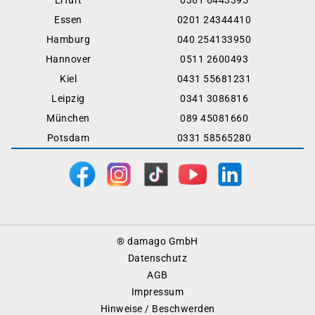
Erfurt
0361 6443395
Essen
0201 24344410
Hamburg
040 254133950
Hannover
0511 2600493
Kiel
0431 55681231
Leipzig
0341 3086816
München
089 45081660
Potsdam
0331 58565280
Footer
® damago GmbH
Menu
Datenschutz
AGB
Impressum
Hinweise / Beschwerden