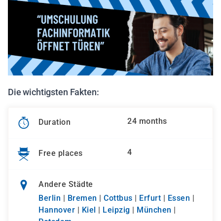
Die wichtigsten Fakten:
24 months
Duration
4
Free places
Andere Städte
Berlin
|
Bremen
|
Cottbus
|
Erfurt
|
Essen
|
Hannover
|
Kiel
|
Leipzig
|
München
|