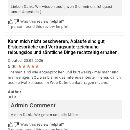
Lieben Dank. Wir wissen auch, wen Sie meinen. Ist quasi
unser Urgestein (-:
Was this review helpful?
1 person found this review helpful
Kann mich nicht beschweren, Abläufe sind gut,
Erstgespräche und Vertragsunterzeichnung
reibungslos und sämtliche Dinge rechtzeitig erhalten.
Created: 20.02.2026
★
★
★
★
★
★
★
★
★
★
5.00
Themen sind wie abgesprochen und kurzweilig - mal mehr und
mal weniger. SQL war bisher das interessanteste Thema, da ich
auch privat zuhause im Web Datenbankabfragen mache.
Author
Julia
Admin Comment
Vielen Dank. Wir geben uns alle Mühe.
Was this review helpful?
0 person found this review helpful