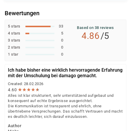
entscheidet der jeweilige Kostenträger nach einer
individuellen Prüfung Ihrer persönlichen
Bewertungen
Voraussetzungen und Förderfähigkeit.
5 stars
33
Based on 38 reviews
4.86
/5
4 stars
5
3 stars
0
2 stars
0
1 star
0
Ich habe bisher eine wirklich hervorragende Erfahrung
mit der Umschulung bei damago gemacht.
Created: 28.02.2026
★
★
★
★
★
★
★
★
★
★
4.60
Alles ist klar strukturiert, sehr unterstützend aufgebaut und
konsequent auf echte Ergebnisse ausgerichtet.
Die Kommunikation ist transparent und ehrlich, ohne
übertriebene Versprechungen. Das schafft Vertrauen und macht
es deutlich leichter, sich darauf einzulassen.
Author