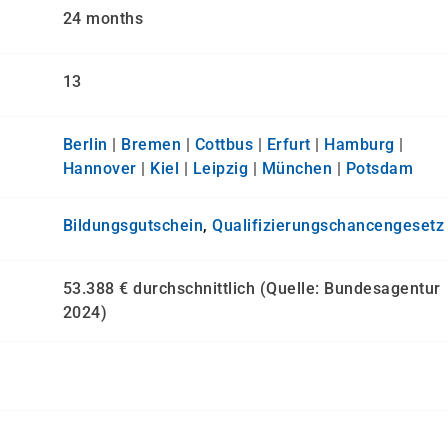
24 months
13
Berlin
|
Bremen
|
Cottbus
|
Erfurt
|
Hamburg
|
Hannover
|
Kiel
|
Leipzig
|
München
|
Potsdam
Bildungsgutschein
,
Qualifizierungs­chancen­gesetz
53.388 € durchschnittlich (Quelle: Bundesagentur
2024)