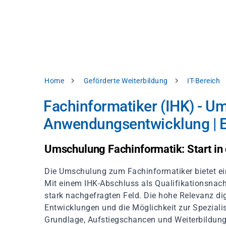
Skip
e
to
bsite
main
d
content
splay
levant
ntent.
Breadcrumb
Home
Geförderte Weiterbildung
IT-Bereich
Accept
all
Fachinformatiker (IHK) - U
Settings
Anwendungsentwicklung | 
Reject
Umschulung Fachinformatik: Start in 
Die Umschulung zum Fachinformatiker bietet ein
int
Privacy
notice
Mit einem IHK-Abschluss als Qualifikationsnachw
stark nachgefragten Feld. Die hohe Relevanz d
Entwicklungen und die Möglichkeit zur Speziali
Grundlage, Aufstiegschancen und Weiterbildung