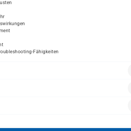
lusten
hr
uswirkungen
ement
nt
roubleshooting-Fähigkeiten
wie Routing, Switching und IP-Adressierung
lls und deren Konfiguration
nzepte und Netzwerkverkehrsanalysen
all-Probleme analysieren möchten
all: Configuration and Management (EDU-210)“
ung für die Netzwerksicherheit
SecOps)