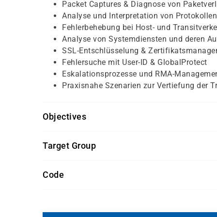
Packet Captures & Diagnose von Paketver
Analyse und Interpretation von Protokollen
Fehlerbehebung bei Host- und Transitverke
Analyse von Systemdiensten und deren A
SSL-Entschlüsselung & Zertifikatsmanag
Fehlersuche mit User-ID & GlobalProtect
Eskalationsprozesse und RMA-Manageme
Praxisnahe Szenarien zur Vertiefung der T
Objectives
Grundkenntnisse in Netzwerktechnologien 
Target Group
Erfahrung im Umgang mit Palo Alto Firewa
Verständnis grundlegender Sicherheitsko
Sicherheitsingenieure, die komplexe Firew
Code
Idealerweise Abschluss des Kurses „Firew
Sicherheitsadministratoren mit Verantwort
FWTRO
Spezialisten für Sicherheitsoperationen (
Sicherheitsanalysten und IT-Forensiker