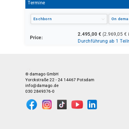
Netzwerkingenieure und technisches Suppo
Termine
Eschborn
On dema
2.495,00
€
(
2.969,05
€ 
Price:
Durchführung ab 1 Tei
® damago GmbH
Yorckstraße 22 - 24 14467 Potsdam
info@damago.de
030 2849376-0