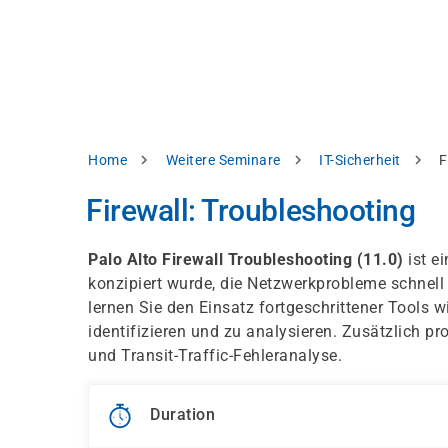
Skip
e
to
bsite
main
d
content
splay
levant
ntent.
Breadcrumb
Home
Weitere Seminare
IT-Sicherheit
F
Accept
all
Firewall: Troubleshooting
Settings
Palo Alto Firewall Troubleshooting (11.0)
ist ei
Reject
konzipiert wurde, die Netzwerkprobleme schnell
lernen Sie den Einsatz fortgeschrittener Tools 
identifizieren und zu analysieren. Zusätzlich pr
int
Privacy
und Transit-Traffic-Fehleranalyse.
notice
Duration