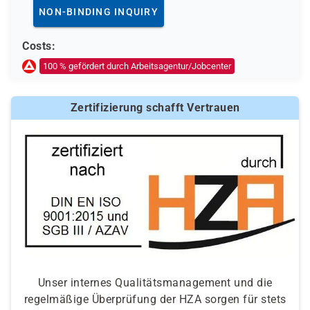
Berufsförderungsdienst (BFD) der Bundeswehr
NON-BINDING INQUIRY
Deutsche Rentenversicherung
Europäischer Sozialfonds (ESF)
Costs:
Weitere öffentliche oder private Kostenträger
100 % gefördert durch Arbeitsagentur/Jobcenter
Ob eine Förderung oder Kostenübernahme möglich ist,
entscheidet der jeweilige Kostenträger nach einer
Zertifizierung schafft Vertrauen
individuellen Prüfung Ihrer persönlichen
Voraussetzungen und Förderfähigkeit.
Unser internes Qualitätsmanagement und die
regelmäßige Überprüfung der HZA sorgen für stets