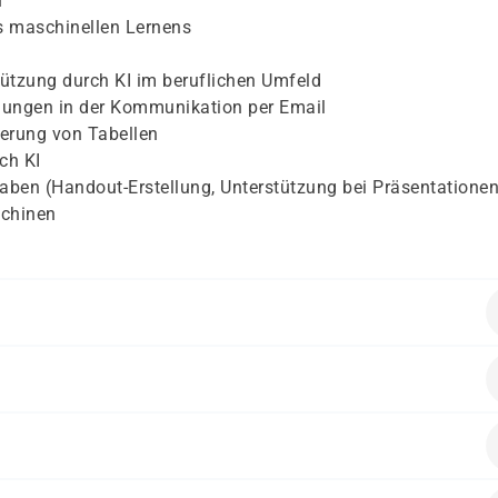
n
es maschinellen Lernens
tützung durch KI im beruflichen Umfeld
mungen in der Kommunikation per Email
erung von Tabellen
ch KI
aben (Handout-Erstellung, Unterstützung bei Präsentationen
schinen
che Interesse an der Arbeit mit KI und Chatbots haben.
alten.