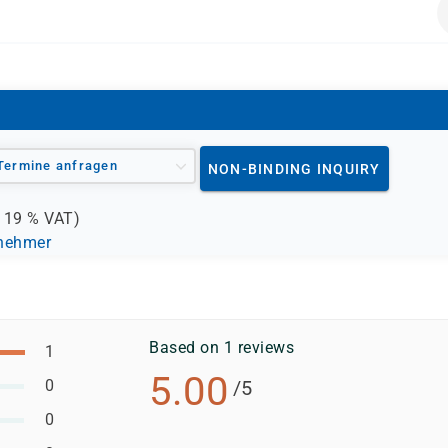
Termine anfragen
NON-BINDING INQUIRY
.
19 %
VAT)
lnehmer
Based on 1 reviews
1
5.00
0
/5
0