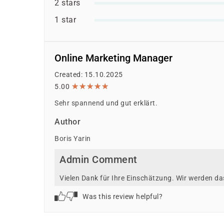
2 stars
1 star
Online Marketing Manager
Created: 15.10.2025
★
★
★
★
★
★
★
★
★
★
5.00
Sehr spannend und gut erklärt.
Author
Boris Yarin
Admin Comment
Vielen Dank für Ihre Einschätzung. Wir werden d
Was this review helpful?