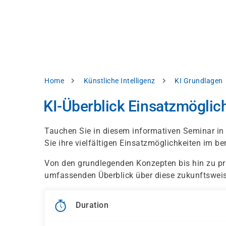
Skip
e
to
bsite
main
d
content
splay
levant
ntent.
Breadcrumb
Home
Künstliche Intelligenz
KI Grundlagen
Accept
all
KI-Überblick Einsatzmöglic
Settings
Tauchen Sie in diesem informativen Seminar in 
Reject
Sie ihre vielfältigen Einsatzmöglichkeiten im b
Von den grundlegenden Konzepten bis hin zu p
int
Privacy
umfassenden Überblick über diese zukunftswei
notice
Duration