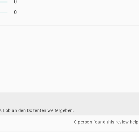
0
0
as Lob an den Dozenten weitergeben.
0 person found this review help