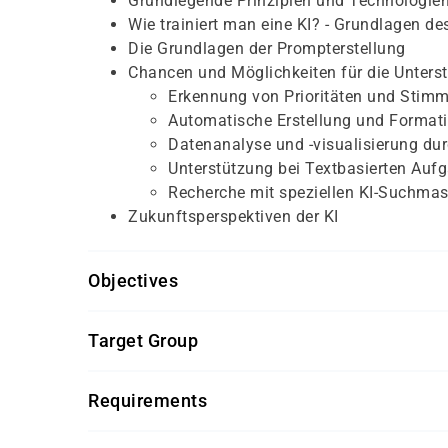
Grundlegende Prinzipien und Technologie
Wie trainiert man eine KI? - Grundlagen d
Die Grundlagen der Prompterstellung
Chancen und Möglichkeiten für die Unters
Erkennung von Prioritäten und Stim
Automatische Erstellung und Formati
Datenanalyse und -visualisierung dur
Unterstützung bei Textbasierten Aufg
Recherche mit speziellen KI-Suchma
Zukunftsperspektiven der KI
Objectives
Zugang / Account zu ChatGPT
Target Group
Dieser Kurs richtet sich an alle Mitarbeiter, wel
Requirements
Getränke und Snacks sind im Seminarpreis enth