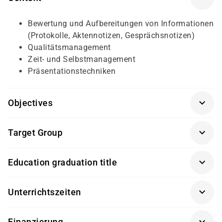
Bewertung und Aufbereitungen von Informationen
(Protokolle, Aktennotizen, Gesprächsnotizen)
Qualitätsmanagement
Zeit- und Selbstmanagement
Präsentationstechniken
Objectives
Grundlagen IT und Windows 10
Target Group
Quereinsteiger oder Arbeitssuchende, die im Bereich
Education graduation title
Büro oder im Finanzwesen arbeiten wollen
Trägerzertifikat von damago
Unterrichtszeiten
08:00 - 15:00 Uhr
Finanzierung