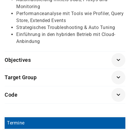
Monitoring
Performanceanalyse mit Tools wie Profiler, Query
Store, Extended Events
Strategisches Troubleshooting & Auto Tuning
Einführung in den hybriden Betrieb mit Cloud-
Anbindung
Objectives
Empfohlen werden Kenntnisse in administrativen
Target Group
Aufgaben, relationalen Datenbanken sowie
Grundkenntnisse in TSQL.
Administratoren, die den Microsoft SQL Server 2022
Code
professionell betreiben möchten. Auch geeignet für
Entwickler, die auf dieser Plattform Anwendungen
MCSQL
entwickeln.
Termine