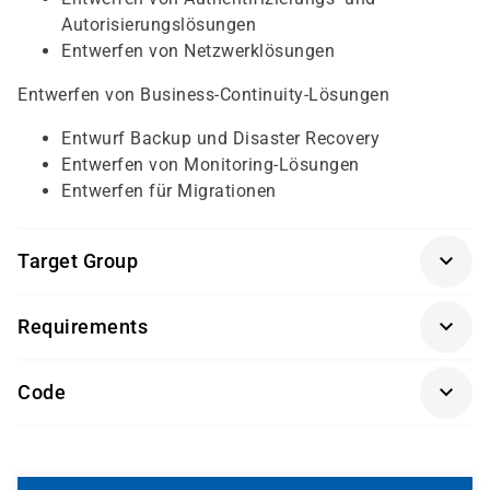
Autorisierungslösungen
Entwerfen von Netzwerklösungen
Entwerfen von Business-Continuity-Lösungen
Entwurf Backup und Disaster Recovery
Entwerfen von Monitoring-Lösungen
Entwerfen für Migrationen
Target Group
Dieser Kurs richtet sich an Personen, die den Titel
Requirements
„Microsoft Certified: Azure Solutions Architect Expert
“
anstreben.
Getränke und Snacks sind im Seminarpreis enthalten.
Code
MP120