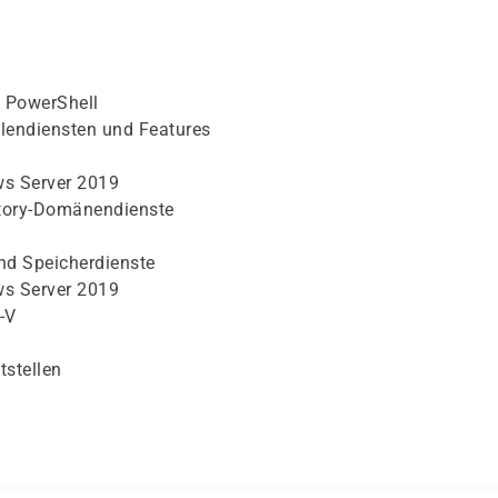
s PowerShell
llendiensten und Features
ws Server 2019
ctory-Domänendienste
nd Speicherdienste
ws Server 2019
-V
stellen