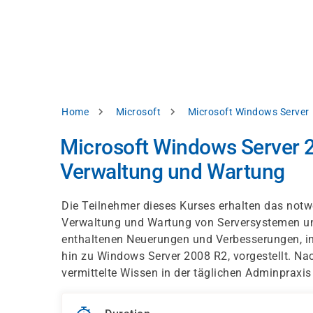
Skip
e
to
bsite
main
d
content
splay
levant
ntent.
Breadcrumb
Home
Microsoft
Microsoft Windows Server
Accept
all
Microsoft Windows Server 20
Settings
Verwaltung und Wartung
Reject
Die Teilnehmer dieses Kurses erhalten das notw
Verwaltung und Wartung von Serversystemen un
int
Privacy
enthaltenen Neuerungen und Verbesserungen, i
notice
hin zu Windows Server 2008 R2, vorgestellt. Na
vermittelte Wissen in der täglichen Adminpraxis