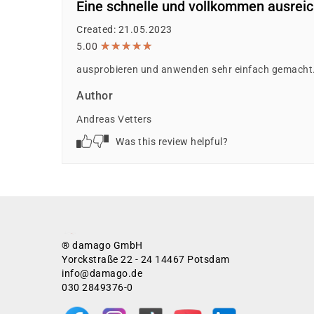
Eine schnelle und vollkommen ausre
Created: 21.05.2023
★
★
★
★
★
★
★
★
★
★
5.00
ausprobieren und anwenden sehr einfach gemacht
Author
Andreas Vetters
Was this review helpful?
® damago GmbH
Yorckstraße 22 - 24 14467 Potsdam
info@damago.de
030 2849376-0