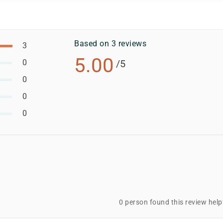
Based on 3 reviews
3
5.00
0
/5
0
0
0
0 person found this review help