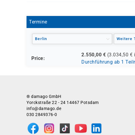
MOC 20464
Termine
Berlin
Weitere 
2.550,00
€
(
3.034,50
€ 
Price:
Durchführung ab 1 Tei
® damago GmbH
Yorckstraße 22 - 24 14467 Potsdam
info@damago.de
030 2849376-0