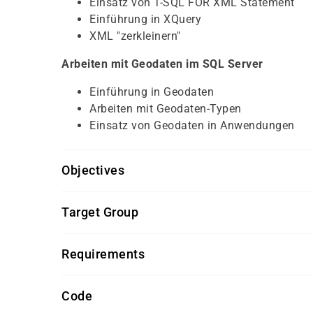
Einsatz von T-SQL FOR XML Statement
Einführung in XQuery
XML "zerkleinern"
Arbeiten mit Geodaten im SQL Server
Einführung in Geodaten
Arbeiten mit Geodaten-Typen
Einsatz von Geodaten in Anwendungen
Objectives
Für diesen Kurs sollten die Kursteilnehmer folg
Target Group
Kenntnisse in T-SQL Abfragen
Der Kurs richtet sich an IT Professionals, die
Kenntnisse von grundlegenden Konzepten 
Requirements
Getränke und Snacks sind im Seminarpreis enth
Code