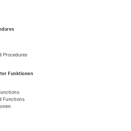
edures
d Procedures
ter Funktionen
Functions
d Functions
ionen