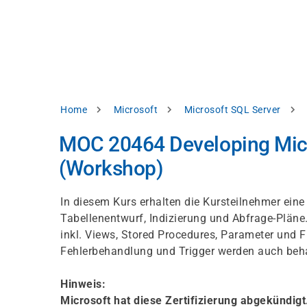
Skip
e
to
bsite
main
d
content
splay
levant
ntent.
Breadcrumb
Home
Microsoft
Microsoft SQL Server
Accept
all
MOC 20464 Developing Micr
Settings
(Workshop)
Reject
In diesem Kurs erhalten die Kursteilnehmer ein
Tabellenentwurf, Indizierung und Abfrage-Pläne
int
Privacy
inkl. Views, Stored Procedures, Parameter und F
notice
Fehlerbehandlung und Trigger werden auch beh
Hinweis:
Microsoft hat diese Zertifizierung abgekündigt