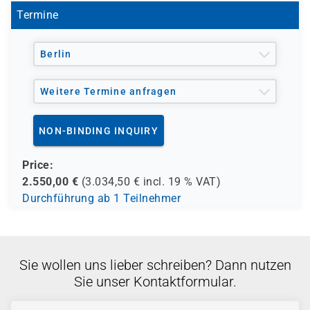
Kenntnisse in Netzwerktopologien und -
- regionale Einrichtungen
Termine
architekturen wie Local Area Networks (LANs),
Wide Area Networks (WANs) und drahtloses
und andere Träger möglich
Berlin
Networking
Kenntnisse über das TCP/IP-Protokoll,
Adressierung und Namensauflösung
Weitere Termine anfragen
Erfahrung mit und Kenntnisse über Hyper-V und
Virtualisierung
NON-BINDING INQUIRY
Price:
2.550,00
€
(
3.034,50
€ incl.
19 %
VAT)
Durchführung ab 1 Teilnehmer
Sie wollen uns lieber schreiben? Dann nutzen
Sie unser Kontaktformular.