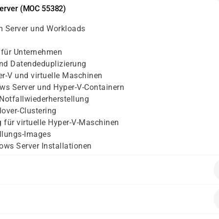
 Server (MOC 55382)
ren Server und Workloads
 für Unternehmen
und Datendeduplizierung
er-V und virtuelle Maschinen
ows Server und Hyper-V-Containern
Notfallwiederherstellung
over-Clustering
 für virtuelle Hyper-V-Maschinen
ellungs-Images
s Server Installationen
erkgrundlagen
heitsrichtlinien
eits Erfahrungen mit Windows Server gemacht haben und nach 
zepte