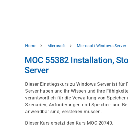
Skip
e
to
bsite
main
d
content
splay
levant
ntent.
Breadcrumb
Home
Microsoft
Microsoft Windows Server
Accept
all
MOC 55382 Installation, S
Settings
Server
Reject
Dieser Einstiegskurs zu Windows Server ist für 
Server haben und ihr Wissen und ihre Fähigkeite
int
Privacy
verantwortlich für die Verwaltung von Speiche
notice
Szenarien, Anforderungen und Speicher- und Be
anwendbar sind, verstehen müssen.
Dieser Kurs ersetzt den Kurs MOC 20740.