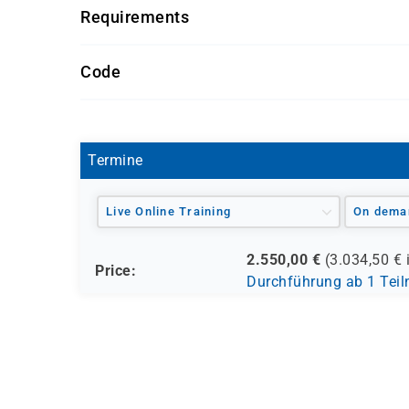
Requirements
Kurs suchen, der Speicher- und Berechnungstec
Grundkenntnisse der Serverhardware
Erfahrung bei der Unterstützung und Konf
Getränke und Snacks sind im Seminarpreis enth
oder Windows 10
Code
MOC 55382
Termine
Live Online Training
On dema
2.550,00
€
(
3.034,50
€ 
Price:
Durchführung ab 1 Tei