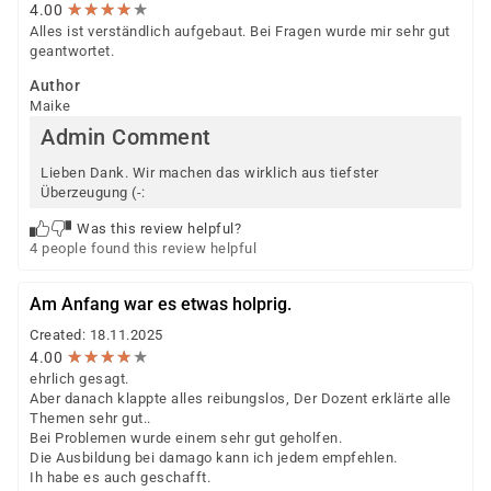
★
★
★
★
★
★
★
★
★
★
4.00
Alles ist verständlich aufgebaut. Bei Fragen wurde mir sehr gut
geantwortet.
Author
Maike
Admin Comment
Lieben Dank. Wir machen das wirklich aus tiefster
Überzeugung (-:
Was this review helpful?
4 people found this review helpful
Am Anfang war es etwas holprig.
Created: 18.11.2025
★
★
★
★
★
★
★
★
★
★
4.00
ehrlich gesagt.
Aber danach klappte alles reibungslos, Der Dozent erklärte alle
Themen sehr gut..
Bei Problemen wurde einem sehr gut geholfen.
Die Ausbildung bei damago kann ich jedem empfehlen.
Ih habe es auch geschafft.