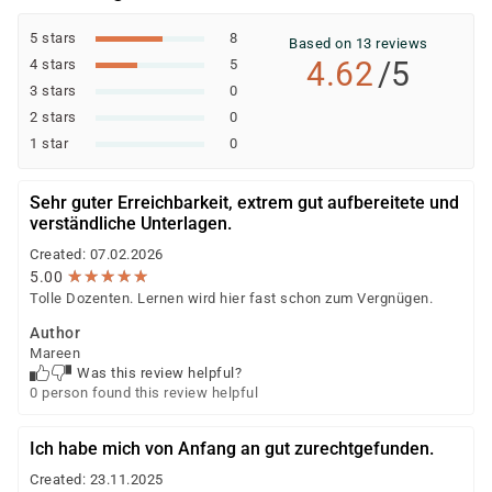
Agentur für Arbeit (Bildungsgutschein nach SGB II
oder SGB III)
5 stars
8
Based on 13 reviews
Jobcenter (können eine Förderung empfehlen
4.62
/5
4 stars
5
bzw. veranlassen; die Ausstellung des
3 stars
0
Bildungsgutscheins erfolgt durch die Agentur für
2 stars
0
Arbeit)
1 star
0
Berufsförderungsdienst (BFD) der Bundeswehr
Deutsche Rentenversicherung
Sehr guter Erreichbarkeit, extrem gut aufbereitete und
Europäischer Sozialfonds (ESF)
verständliche Unterlagen.
Weitere öffentliche oder private Kostenträger
Created: 07.02.2026
★
★
★
★
★
★
★
★
★
★
5.00
Ob eine Förderung oder Kostenübernahme möglich ist,
Tolle Dozenten. Lernen wird hier fast schon zum Vergnügen.
entscheidet der jeweilige Kostenträger nach einer
Author
individuellen Prüfung Ihrer persönlichen
Mareen
Voraussetzungen und Förderfähigkeit.
Was this review helpful?
0 person found this review helpful
Ich habe mich von Anfang an gut zurechtgefunden.
Created: 23.11.2025