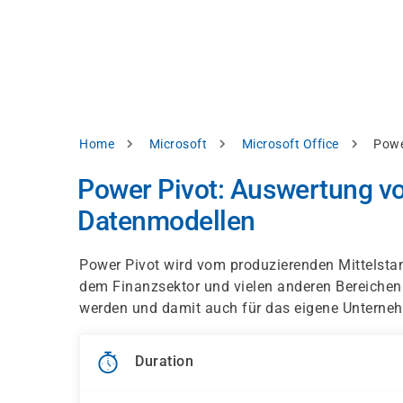
Skip
e
to
bsite
main
d
content
splay
levant
ntent.
Breadcrumb
Home
Microsoft
Microsoft Office
Powe
Accept
all
Power Pivot: Auswertung vo
Settings
Datenmodellen
Reject
Power Pivot wird vom produzierenden Mittelsta
dem Finanzsektor und vielen anderen Bereiche
int
Privacy
werden und damit auch für das eigene Untern
notice
Duration