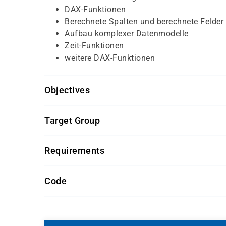
DAX-Funktionen
Berechnete Spalten und berechnete Felder
Aufbau komplexer Datenmodelle
Zeit-Funktionen
weitere DAX-Funktionen
Objectives
Für diesen Kurs sollten die Kursteilnehmer/-inn
Target Group
allgemeine PC-Kenntnisse
Dieser Kurs richtet sich an Anwender/-innen aus
Kenntnisse in Excel
Requirements
Getränke und Snacks sind im Seminarpreis enth
Code
S 1254