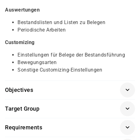
Auswertungen
Bestandslisten und Listen zu Belegen
Periodische Arbeiten
Customizing
Einstellungen für Belege der Bestandsführung
Bewegungsarten
Sonstige Customizing-Einstellungen
Objectives
Prozesse der Fremdbeschaffung
(SCM500K-AGM)
Target Group
Sachbearbeiter und Führungskräfte im Bereich der
Requirements
Materialwirtschaft (MM)
Getränke und Snacks sind im Seminarpreis enthalten.