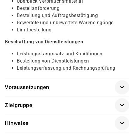
Überblick Verbrauchsmaterial
Bestellanforderung
Bestellung und Auftragsbestätigung
Bewertete und unbewertete Wareneingänge
Limitbestellung
Beschaffung von Dienstleistungen
Leistungsstammsatz und Konditionen
Bestellung von Dienstleistungen
Leistungserfassung und Rechnungsprüfung
Voraussetzungen
SAP® Überblick
(SAP01K-AGM)
Zielgruppe
Sachbearbeiter und Führungskräfte im Bereich der
Hinweise
Materialwirtschaft (MM)
Getränke und Snacks sind im Seminarpreis enthalten.