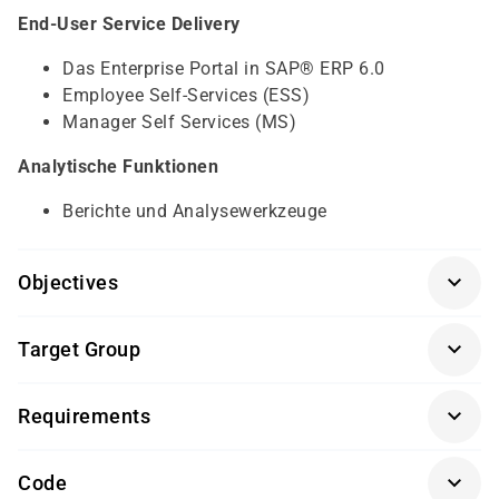
End-User Service Delivery
Das Enterprise Portal in SAP® ERP 6.0
Employee Self-Services (ESS)
Manager Self Services (MS)
Analytische Funktionen
Berichte und Analysewerkzeuge
Objectives
SAP® Überblick
(SAP01K-AGM)
Target Group
Sachbearbeiter und Führungskräfte im Bereich
Requirements
Personalwirtschaft (Human Resources)
Getränke und Snacks sind im Seminarpreis enthalten.
Code