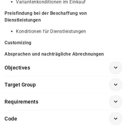
Variantenkonditionen im Einkauf
Preisfindung bei der Beschaffung von
Dienstleistungen
Konditionen für Dienstleistungen
Customizing
Absprachen und nachträgliche Abrechnungen
Objectives
Prozesse der Fremdbeschaffung
(SCM500K-AGM)
,
Target Group
Einkauf
(SCM520K-AGM)
Sachbearbeiter und Führungskräfte im Bereich der
Requirements
Materialwirtschaft (MM)
Getränke und Snacks sind im Seminarpreis enthalten.
Code