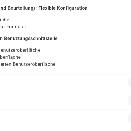
 Beurteilung): Flexible Konfiguration
läche
für Formular
en Benutzungsschnittstelle
 Benutzeroberfläche
oberfläche
ierten Benutzeroberfläche
 Personalwirtschaft (Human Resources)
alten.