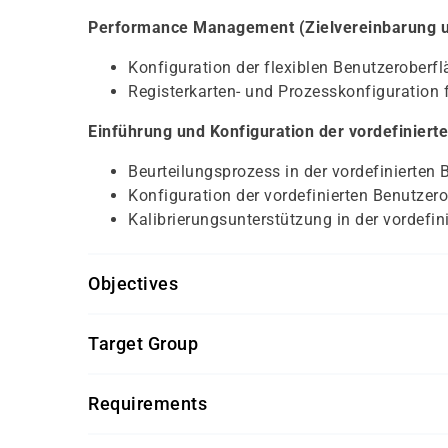
Performance Management (Zielvereinbarung und
Konfiguration der flexiblen Benutzeroberf
Registerkarten- und Prozesskonfiguration 
Einführung und Konfiguration der vordefiniert
Beurteilungsprozess in der vordefinierten
Konfiguration der vordefinierten Benutzer
Kalibrierungsunterstützung in der vordefin
Objectives
Organisationsmanagement
(HR505L-AGM)
Target Group
Sachbearbeiter und Führungskräfte im Bereich
Requirements
Getränke und Snacks sind im Seminarpreis enth