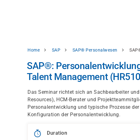
Skip
e
to
bsite
main
d
content
splay
levant
ntent.
Breadcrumb
Home
SAP
SAP® Personalwesen
SAP®
Accept
all
SAP®: Personalentwicklun
Settings
Talent Management (HR510
Reject
Das Seminar richtet sich an Sachbearbeiter un
Resources), HCM-Berater und Projektteammitglie
int
Privacy
Personalentwicklung und typische Prozesse der 
notice
Konfiguration der Personalentwicklung.
Duration