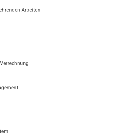
kehrenden Arbeiten
d Verrechnung
nagement
stem