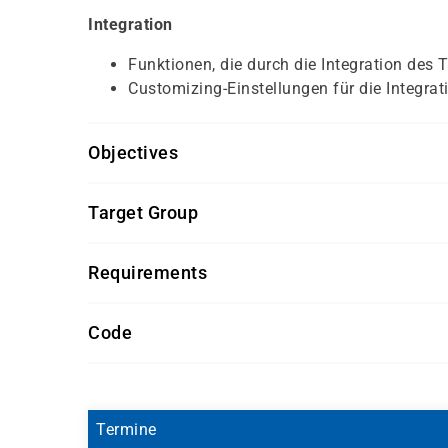
Integration
Funktionen, die durch die Integration de
Customizing-Einstellungen für die Integrat
Objectives
Erforderliche Vorkenntnisse: Geschäftsprozes
Target Group
Empfohlene Vorkenntnisse: Organisationsman
Sachbearbeiter und Führungskräfte im Bereich
Requirements
Getränke und Snacks sind im Seminarpreis enth
Code
HR515L-AGM
Termine