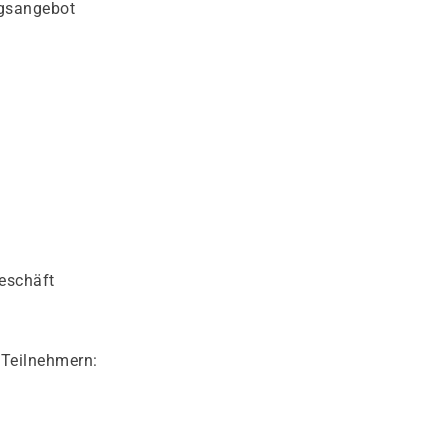
ngsangebot
eschäft
 Teilnehmern: