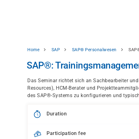
Skip
e
to
bsite
main
d
content
splay
levant
ntent.
Breadcrumb
Home
SAP
SAP® Personalwesen
SAP®
Accept
all
SAP®: Trainingsmanagemen
Settings
Das Seminar richtet sich an Sachbearbeiter un
Reject
Resources), HCM-Berater und Projektteammitgli
des SAP®-Systems zu konfigurieren und typisc
int
Privacy
notice
Duration
Participation fee