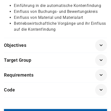
Einführung in die automatische Kontenfindung
Einfluss von Buchungs- und Bewertungskreis
Einfluss von Material und Materialart
Betriebswirtschaftliche Vorgänge und ihr Einfluss
auf die Kontenfindung
Objectives
Erforderliche Vorkenntnisse: Prozesse der
Target Group
Fremdbeschaffung
(SCM500K-AGM)
, Bestandsführung
(SCM510K-AGM)
Sachbearbeiter und Führungskräfte im Bereich der
Empfohlene Vorkenntnisse: Einkauf
(SCM520K-AGM)
Requirements
Materialwirtschaft (MM)
Getränke und Snacks sind im Seminarpreis enthalten.
Code
SCM550K-AGM