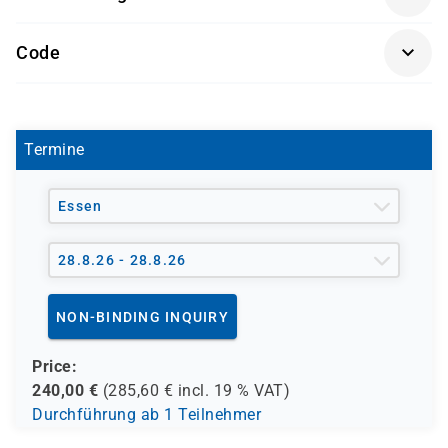
Förderung durch
Code
- den Europäischen Sozialfond ESF
P 3625
- den Berufsförderungsdienst der Bundeswehr (BFD)
- verschiedene Berufsgenossenschaften
- regionale Einrichtungen
Termine
und andere Träger möglich
Essen
28.8.26 - 28.8.26
NON-BINDING INQUIRY
Price:
240,00
€
(
285,60
€ incl.
19 %
VAT)
Durchführung ab 1 Teilnehmer