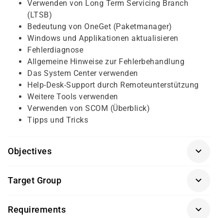
Verwenden von Long Term Servicing Branch
(LTSB)
Bedeutung von OneGet (Paketmanager)
Windows und Applikationen aktualisieren
Fehlerdiagnose
Allgemeine Hinweise zur Fehlerbehandlung
Das System Center verwenden
Help-Desk-Support durch Remoteunterstützung
Weitere Tools verwenden
Verwenden von SCOM (Überblick)
Tipps und Tricks
Objectives
Für diesen Kurs sollten die Kursteilnehmer folgende
Target Group
Vorkenntnisse mitbringen:
Der Kurs richtet sich an System-Administratoren und
Windows 1st Level Support Know-how
Requirements
Mitarbeiter aus den Bereichen Support und Technik, die