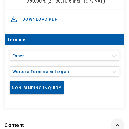
1.790,00
€
(
2.130,10
€ incl.
19 %
VAT)
DOWNLOAD PDF
Termine
Essen
Weitere Termine anfragen
NON-BINDING INQUIRY
Content