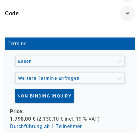
die Administration von Windows 10 kennenlernen
Getränke und Snacks sind im Seminarpreis enthalten.
möchten.
Code
A 0307
Termine
Essen
Weitere Termine anfragen
NON-BINDING INQUIRY
Price:
1.790,00
€
(
2.130,10
€ incl.
19 %
VAT)
Durchführung ab 1 Teilnehmer