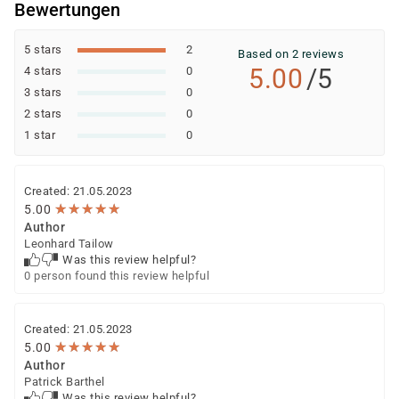
Bewertungen
5 stars
2
Based on 2 reviews
5.00
/5
4 stars
0
3 stars
0
2 stars
0
1 star
0
Created: 21.05.2023
★
★
★
★
★
★
★
★
★
★
5.00
Author
Leonhard Tailow
Was this review helpful?
0 person found this review helpful
Created: 21.05.2023
★
★
★
★
★
★
★
★
★
★
5.00
Author
Patrick Barthel
Was this review helpful?