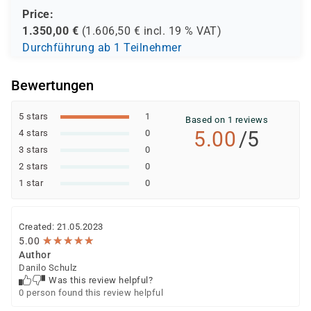
Price:
1.350,00
€
(
1.606,50
€ incl.
19 %
VAT)
Durchführung ab 1 Teilnehmer
Bewertungen
5 stars
1
Based on 1 reviews
5.00
/5
4 stars
0
3 stars
0
2 stars
0
1 star
0
Created: 21.05.2023
★
★
★
★
★
★
★
★
★
★
5.00
Author
Danilo Schulz
Was this review helpful?
0 person found this review helpful