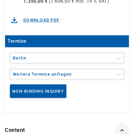
1.350,00
€
(
1.606,50
€ incl.
19 %
VAT)
DOWNLOAD PDF
Termine
Berlin
Weitere Termine anfragen
NON-BINDING INQUIRY
Content