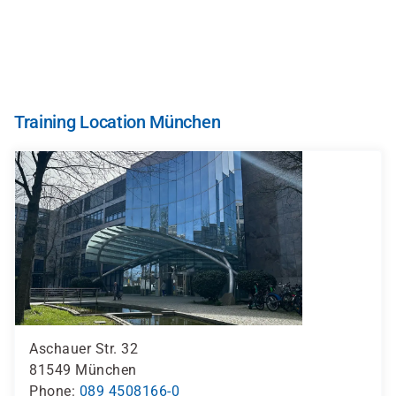
Skip
to
main
content
Training Location München
Aschauer Str. 32
81549
München
Phone
089 4508166-0