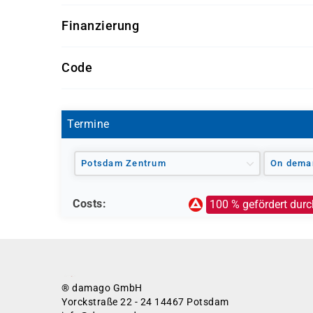
individuell
Finanzierung
Wie viel kostet das Jobcoaching?
Code
Falls Sie über einen Aktivierungs- und Vermittl
das Jobcenter die gesamten Kosten übernehme
PO0197
Termine
Potsdam Zentrum
On dema
Costs:
100 % gefördert durc
® damago GmbH
Yorckstraße 22 - 24 14467 Potsdam