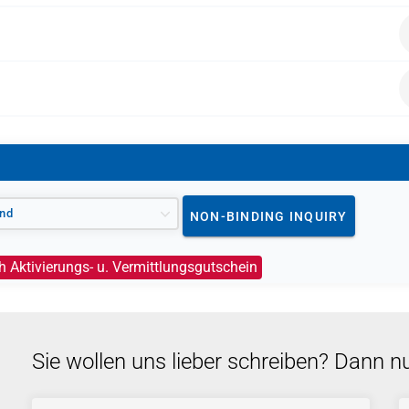
ungsgutschein (AVGS) verfügen, kann die Agentur für Arbeit 
n.
nd
NON-BINDING INQUIRY
h Aktivierungs- u. Vermittlungsgutschein
Sie wollen uns lieber schreiben? Dann n