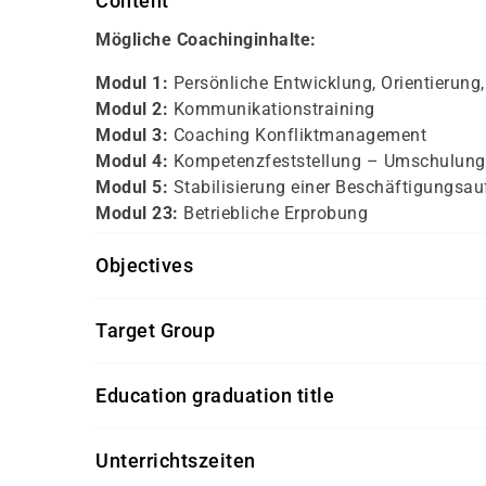
Content
Mögliche Coachinginhalte:
Modul 1:
Persönliche Entwicklung, Orientierun
Modul 2:
Kommunikationstraining
Modul 3:
Coaching Konfliktmanagement
Modul 4:
Kompetenzfeststellung – Umschulung
Modul 5:
Stabilisierung einer Beschäftigungsa
Modul 23:
Betriebliche Erprobung
Objectives
persönliche Motivation und Informationsgesprä
Target Group
Kunden, die ihre berufliche Zukunft neu gestalte
Education graduation title
professionelle Unterstützung auf diesem Weg 
Zertifikat der damago GmbH
Unterrichtszeiten