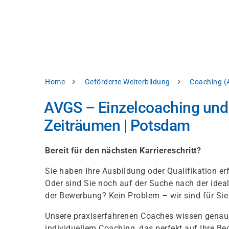
Skip
e
to
bsite
main
d
content
splay
levant
ntent.
Breadcrumb
Home
Geförderte Weiterbildung
Coaching (
Accept
all
AVGS – Einzelcoaching und –
Settings
Zeiträumen | Potsdam
Reject
Bereit für den nächsten Karriereschritt?
Sie haben Ihre Ausbildung oder Qualifikation er
int
Privacy
Oder sind Sie noch auf der Suche nach der idea
notice
der Bewerbung? Kein Problem – wir sind für Sie
Unsere praxiserfahrenen Coaches wissen genau
individuellem Coaching, das perfekt auf Ihre Be