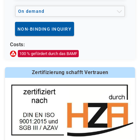
Integrationskurs nach § 43 des Aufenthaltsgesetzes
inklusive der 300 UE Wiederholung das Sprachniveau
On demand
A2 nicht erreicht haben.
... zwar durch ein vorhandenes Zertifikat nach dem
NON-BINDING INQUIRY
GER das Sprachniveau A2 nachweisen können, dieses
Zertifikat jedoch älter als sechs Monate ist und der
Costs:
Einstufungstest ein Sprachniveau unterhalb von A2
nachweist.
100 % gefördert durch das BAMF
Zertifizierung schafft Vertrauen