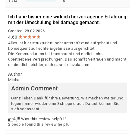
1 star
0
Ich habe bisher eine wirklich hervorragende Erfahrung
mit der Umschulung bei damago gemacht.
Created: 28.02.2026
★
★
★
★
★
★
★
★
★
★
4.60
Alles ist klar strukturiert, sehr unterstützend aufgebaut und
konsequent auf echte Ergebnisse ausgerichtet.
Die Kommunikation ist transparent und ehrlich, ohne
übertriebene Versprechungen. Das schafft Vertrauen und macht
es deutlich leichter, sich darauf einzulassen.
Author
Micha
Admin Comment
Ganz lieben Dank für Ihre Bewertung. Wir machen weiter und
legen immer wieder eine Schippe drauf. Darauf können Sie
sich verlassen!
Was this review helpful?
2 people found this review helpful