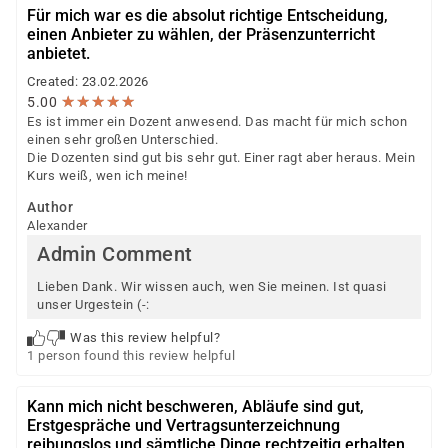
Für mich war es die absolut richtige Entscheidung,
einen Anbieter zu wählen, der Präsenzunterricht
anbietet.
Created: 23.02.2026
★
★
★
★
★
★
★
★
★
★
5.00
Es ist immer ein Dozent anwesend. Das macht für mich schon
einen sehr großen Unterschied.
Die Dozenten sind gut bis sehr gut. Einer ragt aber heraus. Mein
Kurs weiß, wen ich meine!
Author
Alexander
Admin Comment
Lieben Dank. Wir wissen auch, wen Sie meinen. Ist quasi
unser Urgestein (-:
Was this review helpful?
1 person found this review helpful
Kann mich nicht beschweren, Abläufe sind gut,
Erstgespräche und Vertragsunterzeichnung
reibungslos und sämtliche Dinge rechtzeitig erhalten.