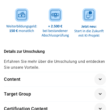
Details zur Umschulung
Erfahren Sie mehr über die Umschulung und entdecken
Sie unsere Vorteile.
Content
Die Umschulung zum Fachinformatiker in der
Target Group
Fachrichtung Systemintegration gliedert sich nach der
neuen Verordnung auf die folgenden Lernfelder auf:
Quereinsteiger mit IT-Kenntnissen oder
Certification Content
Arbeitssuchende mit abgeschlossener Ausbildung, die
Lernfeld 1: Das Unternehmen und die eigene Rolle im