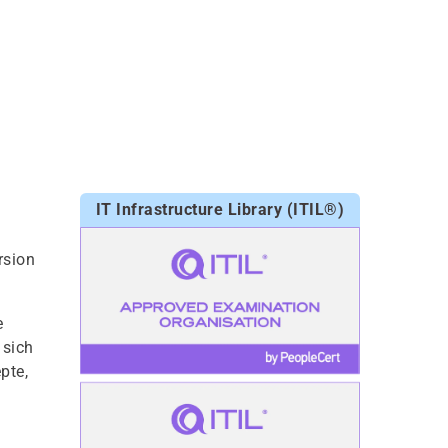
IT Infrastructure Library (ITIL®)
rsion
e
 sich
pte,