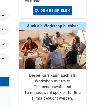
den Kosten.
ZU DEN BEISPIELEN
 4-
Auch als Workshop buchbar
en,
AEO)
E2®-
ben
Dieser Kurs kann auch als
Workshop mit freier
eis
Themenauswahl und
Terminauswahl speziell für Ihre
Firma gebucht werden.