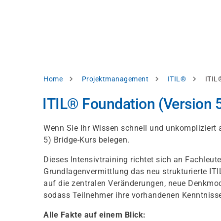
Skip
e
to
bsite
main
d
content
splay
levant
ntent.
Breadcrumb
Home
Projektmanagement
ITIL®
ITIL
Accept
all
ITIL® Foundation (Version 5
Settings
Wenn Sie Ihr Wissen schnell und unkompliziert
Reject
5) Bridge-Kurs belegen.
Dieses Intensivtraining richtet sich an Fachleut
int
Privacy
Grundlagenvermittlung das neu strukturierte ITI
notice
auf die zentralen Veränderungen, neue Denkmode
sodass Teilnehmer ihre vorhandenen Kenntnisse 
Alle Fakte auf einem Blick: