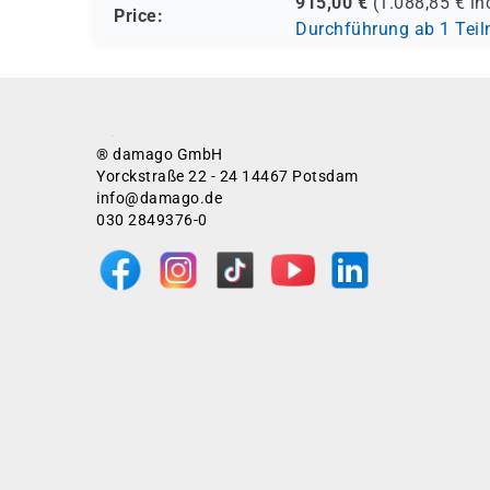
915,00
€
(
1.088,85
€ in
Price:
Durchführung ab 1 Tei
® damago GmbH
Yorckstraße 22 - 24 14467 Potsdam
info@damago.de
030 2849376-0