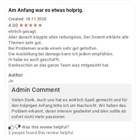
Am Anfang war es etwas holprig.
Created: 18.11.2025
★
★
★
★
★
★
★
★
★
★
4.00
ehrlich gesagt.
Aber danach klappte alles reibungslos, Der Dozent erklärte alle
Themen sehr gut..
Bei Problemen wurde einem sehr gut geholfen.
Die Ausbildung bei damago kann ich jedem empfehlen.
Ih habe es auch geschafft.
Dankeschön an das ganze Team was mitgewirkt hat.
Author
Jo
Admin Comment
Vielen Dank. Auch uns hat es wirklich Spaß gemacht und für
den holprigen Anfang bitte ich um Nachsicht. Wir haben das
Problem erkannt, daran intensiv geabeitet und dies sollte ab
sofort nicht mehr passieren.
Was this review helpful?
2 people found this review helpful