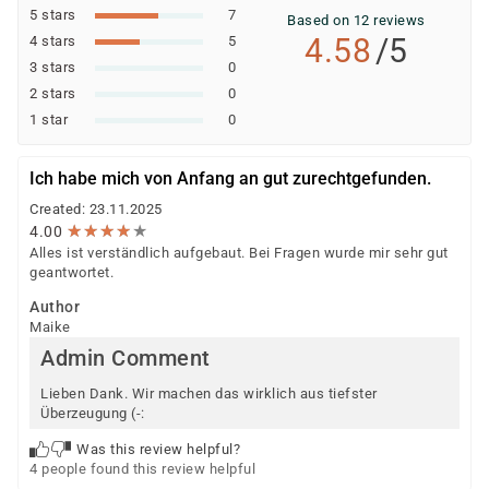
oder SGB III)
5 stars
7
Based on 12 reviews
Jobcenter (können eine Förderung empfehlen
4.58
/5
4 stars
5
bzw. veranlassen; die Ausstellung des
3 stars
0
Bildungsgutscheins erfolgt durch die Agentur für
2 stars
0
Arbeit)
1 star
0
Berufsförderungsdienst (BFD) der Bundeswehr
Deutsche Rentenversicherung
Ich habe mich von Anfang an gut zurechtgefunden.
Europäischer Sozialfonds (ESF)
Created: 23.11.2025
Weitere öffentliche oder private Kostenträger
★
★
★
★
★
★
★
★
★
★
4.00
Alles ist verständlich aufgebaut. Bei Fragen wurde mir sehr gut
Ob eine Förderung oder Kostenübernahme möglich ist,
geantwortet.
entscheidet der jeweilige Kostenträger nach einer
Author
individuellen Prüfung Ihrer persönlichen
Maike
Voraussetzungen und Förderfähigkeit.
Admin Comment
Lieben Dank. Wir machen das wirklich aus tiefster
Überzeugung (-:
Was this review helpful?
4 people found this review helpful